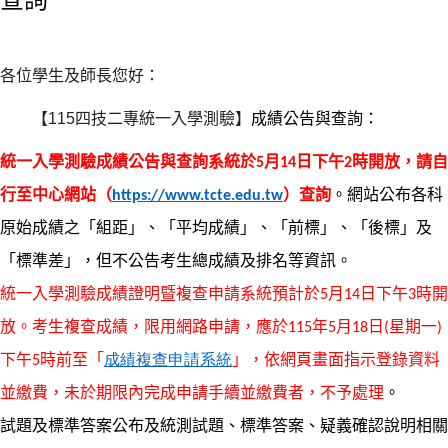
各位學生及師長您好：
【
115
四技二專
統一入學測驗】
成績公告與查詢：
統一入學測驗
成績公告與查詢系統於
月
日下午
時開放，請自
5
14
2
行至中心網站（
）查詢
。網站公布各科
https://www.tcte.edu.tw
原始成績之「組距」、「平均成績」、「前標」、「後標」及
「標準差」，但不公告考生總成績及排名等資訊。
統一入學測驗
成績證明暨複查申請系統預計於
月
日下午
時開
5
14
3
放。考生複查成績，限用網路申請，應於
年
月
日
星期一
115
5
18
(
)
下午
時前至「
成績複查申請系統
」，依網頁畫面指示登錄資料
5
並繳費，未於期限內完成申請手續並繳費者，不予處理
。
試題及標準答案公布及統測試題、標準答案、疑義確認說明相關