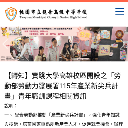
跳
到
主
要
內
容
區
【轉知】實踐大學高雄校區開設之「勞
動部勞動力發展署115年產業新尖兵計
畫」青年職訓課程相關資訊
說明：
一、 配合勞動部推動「產業新尖兵計畫」，強化青年知識
與技能，培育國家重點創新產業人才，促進就業機會，辦理