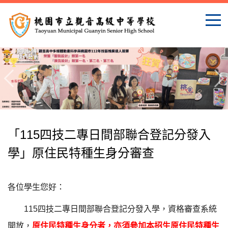
跳
到
主
要
內
容
區
「115四技二專日間部聯合登記分發入
學」原住民特種生身分審查
各位學生您好：
115
四技二專日間部聯合登記分發入學，資格審查系統
開放，
原住民特種生身分者，亦須參加本招生原住民特
種生