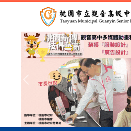
跳
到
主
要
內
容
區