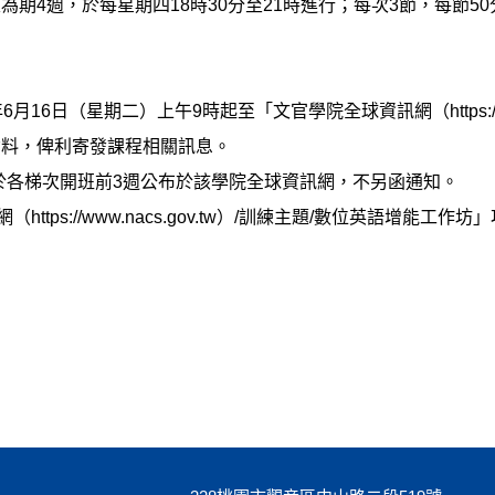
每梯次為期4週，於每星期四18時30分至21時進行；每次3節，每節5
月16日（星期二）上午9時起至「文官學院全球資訊網（https://ww
資料，俾利寄發課程相關訊息。
則於各梯次開班前3週公布於該學院全球資訊網，不另函通知。
ps://www.nacs.gov.tw）/訓練主題/數位英語增能工作坊