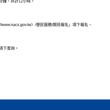
0分鐘，共計12小時。
w.nacs.gov.tw）/便民服務/開班報名」項下報名，
」項下查詢。