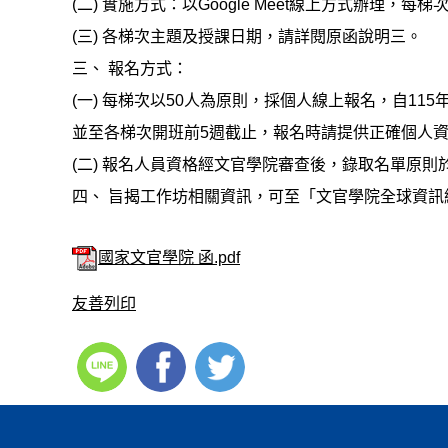
(二) 實施方式：以Google Meet線上方式辦理，
(三) 各梯次主題及授課日期，請詳閱原函說明三。
三、 報名方式：
(一) 每梯次以50人為原則，採個人線上報名，自115年6
並至各梯次開班前5週截止，報名時請提供正確個人
(二) 報名人員資格經文官學院審查後，錄取名單原
四、 旨揭工作坊相關資訊，可至「文官學院全球資訊網（htt
國家文官學院 函.pdf
友善列印