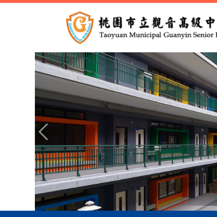
跳
到
主
要
內
容
區