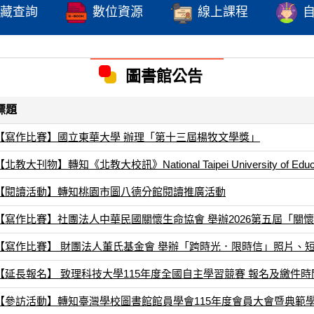
藏查詢
數位資源
線上課程
圖書館公告
標題
【寫作比賽】國立東華大學 辦理「第十三屆楊牧文學獎」
【北教大刊物】轉知《北教大校訊》National Taipei University of Educati
【閱讀活動】轉知桃園市圖八德分館閱讀推廣活動
【寫作比賽】社團法人中華民國關懷生命協會 舉辦2026第五屆「關
【寫作比賽】 財團法人董氏基金會 舉辦「跨時光．限時信」照片、短
【延長報名】 致理科技大學115年度全國自主學習競賽 報名及繳件時間延
【參訪活動】轉知臺灣學校圖書館館員學會115年度會員大會暨典範