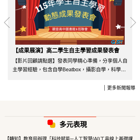
習成果發表會
【狂賀】青年創作力閃耀全國！觀音高中多媒體動畫科雙
在今年全國專題製作競賽中
準備，分享個人自
，攝影自學，科學實
中多媒體動畫科學生以深刻的
優異的影像敘事能力脫穎而出
更多新聞報導
「專題組佳作」與「創意組佳
榮，展現學生在動畫創作、文
覺表達上的豐沛能量。
榮獲專題組佳作的作品《Brea
多元表現
由...
【轉知】教育局辦理「科技賦能─人工智慧(AI)工具線上基礎課