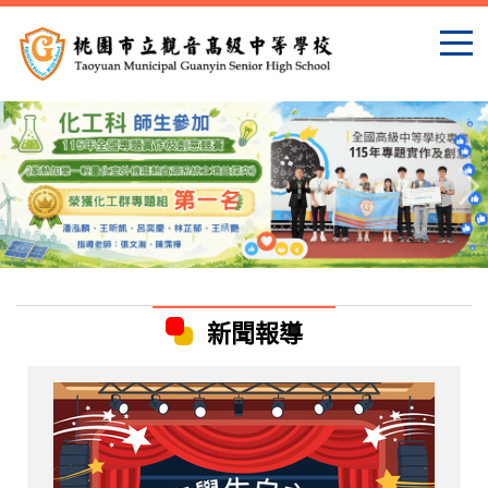
跳
到
主
要
內
容
區
新聞報導