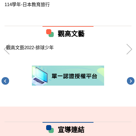
許
114學年-日本教育旅行
2
觀高文藝
觀高文藝2022-排球少年
宣導連結