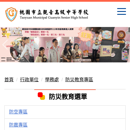
跳
到
主
要
內
容
區
首頁
行政單位
學務處
防災教育專區
防災教育選單
防空專區
防震專區