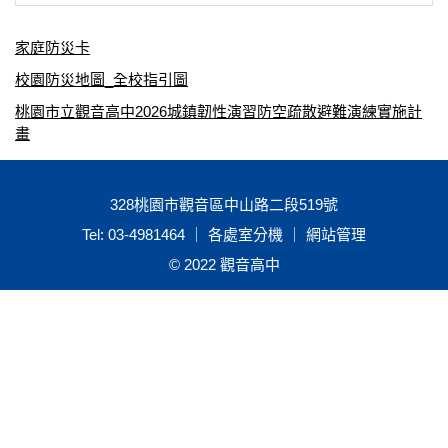
家庭防災卡
校園防災地圖_全校指引圖
桃園市立觀音高中2026城鎮韌性演習防空疏散避難演練實施計
畫
328桃園市觀音區中山路二段519號
Tel: 03-4981464 ｜ 各處室分機 ｜
網站管理
© 2022 觀音高中