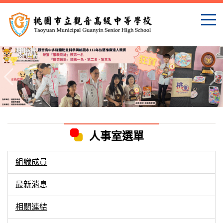
跳
到
主
要
內
容
區
人事室選單
組織成員
最新消息
相關連結