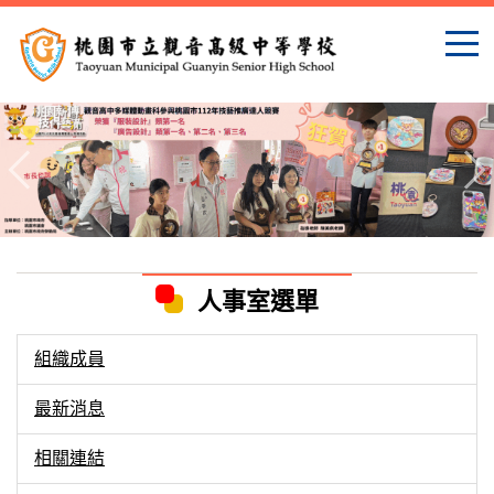
跳
到
主
要
內
容
區
人事室選單
組織成員
最新消息
相關連結