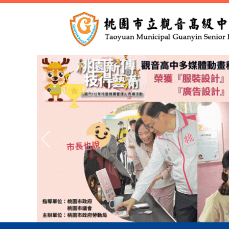
跳
到
主
要
內
容
區