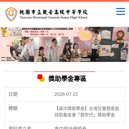
跳
到
主
要
內
容
區
獎助學金專區
2026-07-22
【高中獎助學金】台灣兒童暨家庭
扶助基金會「韌世代」獎助學金
高中部註冊組長