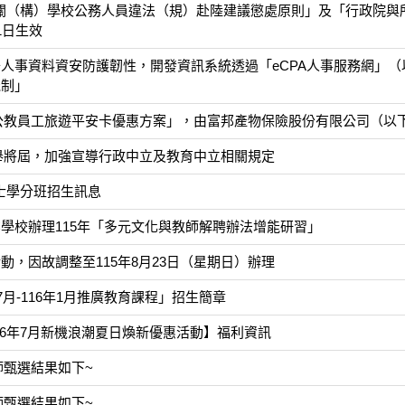
關（構）學校公務人員違法（規）赴陸建議懲處原則」及「行政院與
1日生效
人事資料資安防護韌性，開發資訊系統透過「eCPA人事服務網」（以
機制」
全國公教員工旅遊平安卡優惠方案」，由富邦產物保險股份有限公司（
選舉將屆，加強宣導行政中立及教育中立相關規定
士學分班招生訊息
學校辦理115年「多元文化與教師解聘辦法增能研習」
動，因故調整至115年8月23日（星期日）辦理
7月-116年1月推廣教育課程」招生簡章
26年7月新機浪潮夏日煥新優惠活動】福利資訊
師甄選結果如下~
師甄選結果如下~