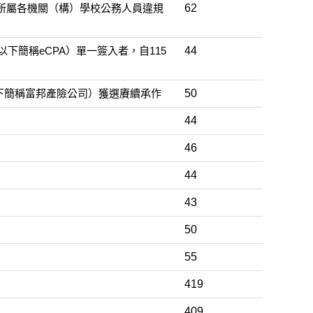
所屬各機關（構）學校公務人員違規
62
下簡稱eCPA）單一簽入者，自115
44
以下簡稱富邦產險公司）獲選賡續承作
50
44
46
44
43
50
55
419
409