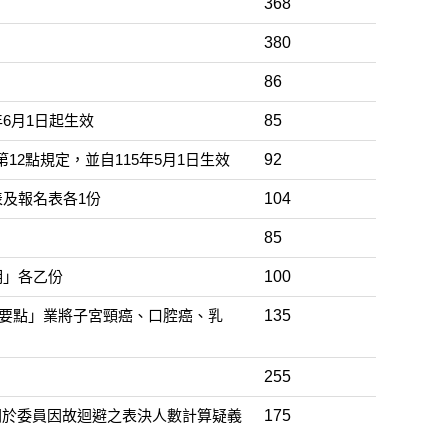
368
380
86
6月1日起生效
85
2點規定，並自115年5月1日生效
92
及報名表各1份
104
85
明」各乙份
100
實施要點」業將子宮頸癌、口腔癌、乳
135
255
關於委員因故迴避之表決人數計算疑義
175