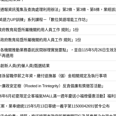
通報資訊蒐集及查詢處理利用辦法」第2條、第3條、第6條，業經該部
務英語力UP訓練」系列課程－「數位英語增能工作坊」
府教育局暨所屬機關約用人員工作 規則」1份
政府教育局暨所屬機關約用人員工作 規則」1份
各機關推動業務委託民間辦理實施要點」，並自115年5月26日生
不再適用
務創新人員(約僱人員)甄選結果
育孫留職停薪之年資，繳付退撫基（儲）金相關規定及執行事項
樹（Rooted in Trintegrity）反貪倡廉有獎徵答活動」
26年6月初夏限定企客福氣MALL滿一週年慶送小福燈優惠活動】福利
，業奉總統115年5月13日華總一義字第11500042691號令公布