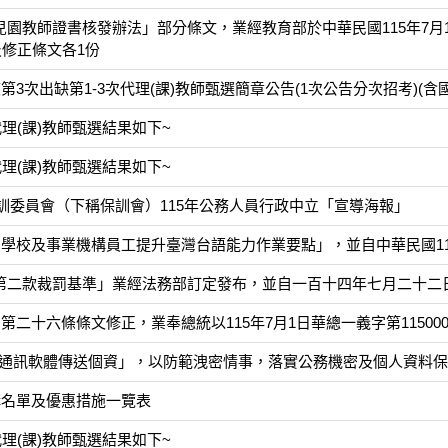
教師證書核發辦法」部分條文，業經教育部於中華民國115年7月16日
修正條文各1份
3次出缺第1-3次代理(課)教師甄選簡章公告(1次公告分次招考)(含
代理(課)教師甄選結果如下~
代理(課)教師甄選結果如下~
訓委員會（下稱保訓會）115年公務人員行政中立「宣導海報」
學校及事業機構員工提升臺灣台語能力作業要點」，並自中華民國115
第二款裁罰基準」業經法務部訂定發布，並自一百十四年七月二十二
二十六條條文修正，業奉總統以115年7月1日華總一義字第1150005
E等通訊軟體傳送個資」，以防範洩密情事，落實公務機密及個人資料
構名單及優惠措施一覽表
代理(課)教師甄選結果如下~