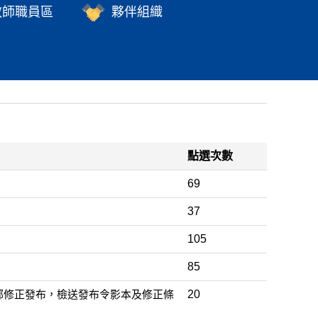
教師職員區
夥伴組織
點選次數
69
37
105
85
部修正發布，檢送發布令影本及修正條
20