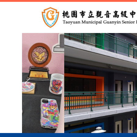
跳
到
主
要
內
容
區