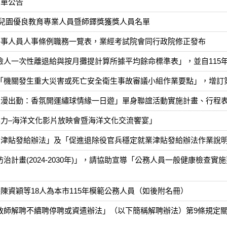
名單公告
立幼兒園優良教育專業人員暨師鐸獎獲獎人員名單
醫事人員人事條例職務一覽表，業經考試院會同行政院修正發布
人一次性離退給與按月攤提計算所據平均餘命標準表」，並自115年
機關發生重大災害或死亡安全衛生事故審議小組作業要點」，增訂第1
浪漫出勤：香氛開運繡球情緣一日遊」單身聯誼活動實施計畫、行程表
化力–海洋文化影片放映會暨海洋文化交流饗宴」
業津貼發給辦法」及「促進退除役官兵穩定就業津貼發給辦法作業說
計畫(2024-2030年)」，請協助宣導「公務人員一般健康檢查
陳資穎等18人為本市115年模範公務人員（如後附名冊）
教師解聘不續聘停聘或資遣辦法」（以下簡稱解聘辦法）第9條規定