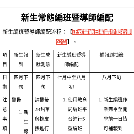
新生常態編班暨導師編配
新生編班暨導師編配流程：【
正式實施日期請參閱右側
公告
】。
項
新生報
新生成
新生編班暨導
補報到抽籤
目
到
就測驗
師編配
日
四月下
四月下
七月中至八月
八月下旬
期
旬
旬
初
注
攜帶
請攜帶
使用教育
新生編班作
意
2B鉛筆
局編班平
業完畢至開
新
事
與橡皮
台進行S
學前一日皆
生
項
擦進行
型編班
可補報到
報