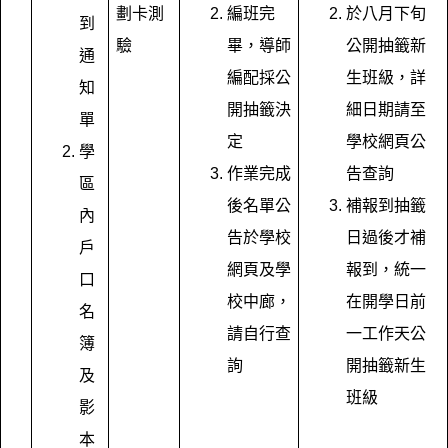
劃卡測
編班完
於八月下旬
到
驗
畢，導師
公開抽籤新
通
編配採公
生班級，詳
知
開抽籤決
細日期請至
單
定
學校網頁公
學
作業完成
告查詢
區
後名單公
補報到抽籤
內
告於學校
日過後才補
戶
網頁及學
報到，統一
口
校中廊，
在開學日前
名
請自行查
一工作天公
簿
詢
開抽籤新生
及
班級
影
本