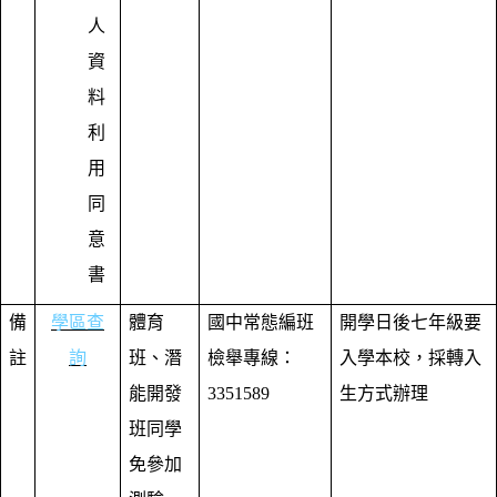
人
資
料
利
用
同
意
書
備
學區查
體育
國中常態編班
開學日後七年級要
註
詢
班、潛
檢舉專線：
入學本校，採轉入
能開發
3351589
生方式辦理
班同學
免參加