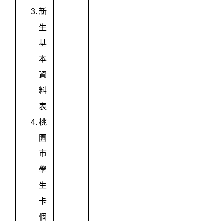
新
生
基
本
資
料
表
桃
園
市
學
生
卡
個