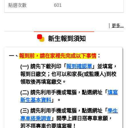
601
更多...
新生報到須知
一、
報到前，請在家裡先完成以下事情
：
(
一) 請先下載列印「
報到確認單
」並填寫，
報到日繳交；也可以和家長(或監護人)到校
領取後再填寫繳交。
(
二)
請先利用手機或電腦，點選網址「
填寫
新生基本資料
」。
(
三
)
請先利用手機或電腦，點選網址「
學生
專車搭乘調查
」開學上課日搭專車意願，
若不搭專車也要填寫喔！