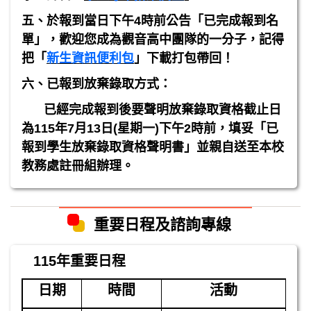
五、於報到當日下午
4
時前公告「已完成報到名
單」，歡迎您成為觀音高中團隊的一分子，記得
把「
新生資訊便利包
」下載打包帶回！
六、已報到放棄錄取方式：
已經完成報到後要聲明放棄錄取資格截止日
為
115
年
7
月
13
日
(
星期一
)
下午
2
時前，填妥「已
報到學生放棄錄取資格聲明書」並親自送至本校
教務處註冊組辦理。
重要日程及諮詢專線
115年重要日程
日期
時間
活動