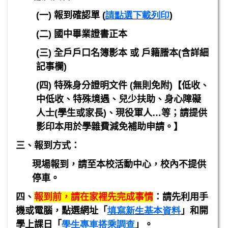
(
一) 報到確認單 (
請點選下載列印
)
(
二) 國中畢業證書正本
(
三) 全戶戶口名簿影本 或 戶籍謄本(含詳細
記事欄)
(
四) 特殊身分證明文件 (無則免附)【低收、
中低收、特殊境遇、兒少扶助、身心障礙
人士(學生或家長)、現役軍人…等；請提供
影印本用於學雜費減免補助申請。】
三、報到方式：
現場報到，請至本校活動中心，校內不提供
停車。
四、
報到前，請在家裡先完成事情
：
請先利用手
機或電腦，點選網址「
填寫新生基本資
料
」
和開
學上課日
「
學生專車搭乘調查
」
。