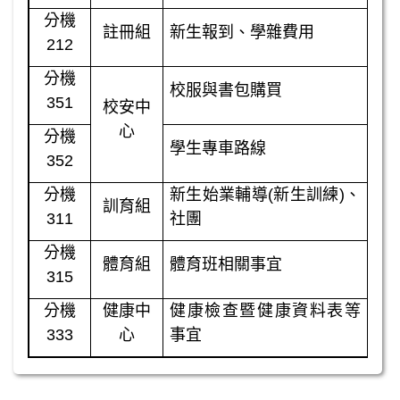
分機
註冊組
新生報到、學雜費用
212
分機
校服與書包購買
351
校安中
心
分機
學生專車路線
352
分機
新生始業輔導
(
新生訓練
)
、
訓育組
311
社團
分機
體育組
體育班相關事宜
315
分機
健康中
健康檢查暨健康資料表等
333
心
事宜