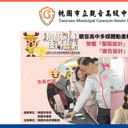
跳
到
主
要
內
容
區