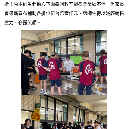
挺！原本師生們擔心下雨撤回教室擺攤會業績不佳，但家長
會果斷宣布補助各攤位新台幣壹仟元，讓師生得以減輕銷售
壓力、嶄露笑顏。