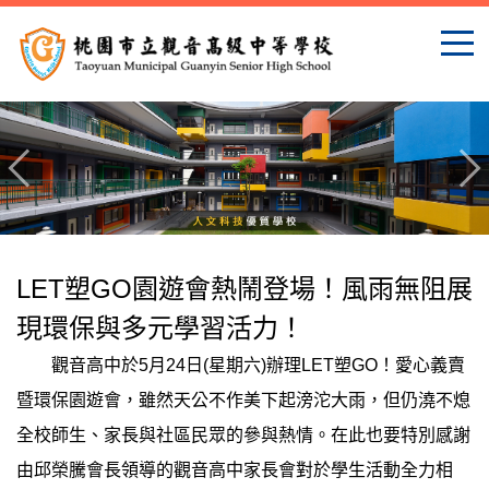
跳
到
主
要
內
容
區
LET塑GO園遊會熱鬧登場！風雨無阻展
現環保與多元學習活力！
觀音高中於5月24日(星期六)辦理LET塑GO！愛心義賣
暨環保園遊會，雖然天公不作美下起滂沱大雨，但仍澆不熄
全校師生、家長與社區民眾的參與熱情。在此也要特別感謝
由邱榮騰會長領導的觀音高中家長會對於學生活動全力相