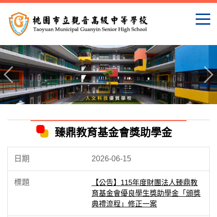
跳
到
主
要
內
容
區
臻鼎教育基金會獎助學金
2026-06-15
【公告】115年度財團法人臻鼎教
育基金會優良學生獎助學金「頒獎
典禮流程」修正一案