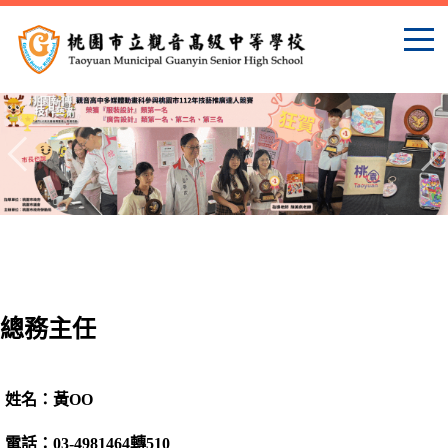
跳
到
主
要
內
容
區
總務主任
姓名：黃OO
電話：03-4981464轉510