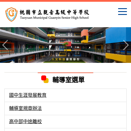
跳
到
主
要
內
容
區
輔導室選單
國中生涯發展教育
輔導室規章辦法
高中部中途離校