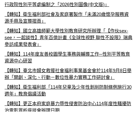
行政院性別平等處編制之「2026性別圖像(中文版)」
【轉知】衛生福利部社會及家庭署製作「未滿20歲懷孕服務資
源手冊及宣導摺頁」
【轉知】國立高雄師範大學性別教育研究所辦理「【作伙sex-
see，一起談性】青年百億計畫《全球性視野 聊性不設限》瑞典
參訪成果發表會」
【轉知】114年度友善校園學生事務與輔導工作─性別平等教育
資源中心研習
【轉知】臺北市婦女救援社會福利事業基金會於114年9月8日舉
辦「開創、深化、行動－數位性暴力實務工作研討會」
【轉知】衛生福利部「114年兒童及少年性剝削防制條例施行30
週年」教育倡議活動
【轉知】更正本府家庭暴力暨性侵害防治中心114年度性騷擾防
治電影賞析座談會辦理日期
【轉知】台灣性教育學會辦理2025年「從數位到現實：AI、
SEL與青少年性教育的未來」學術研討會
【轉知】教育部114年性別平等教育日策展活動