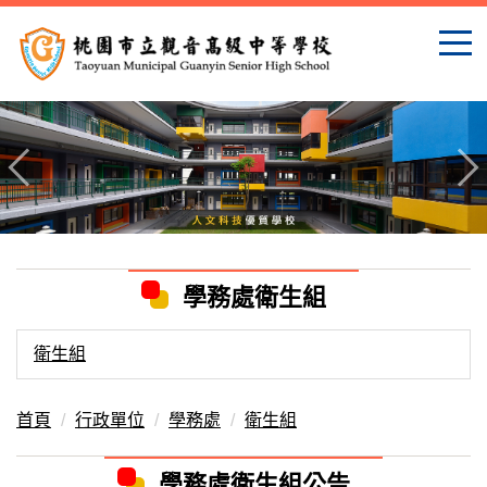
跳
到
主
要
內
容
區
學務處衛生組
衛生組
首頁
行政單位
學務處
衛生組
學務處衛生組公告